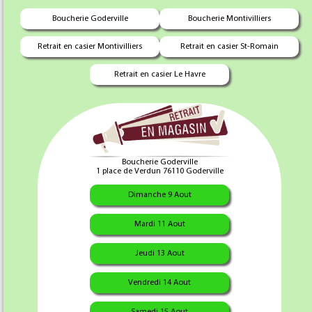
Boucherie Goderville
Boucherie Montivilliers
Retrait en casier Montivilliers
Retrait en casier St-Romain
Retrait en casier Le Havre
Plats Cuisinés
"Lasagne Maison X 3 kilo"
Boucherie Goderville
Lasagne Maison X 3 kilo
39.95 €
1 place de Verdun 76110 Goderville
Dimanche 9 Aout
Mardi 11 Aout
Jeudi 13 Aout
Vendredi 14 Aout
Samedi 15 Aout