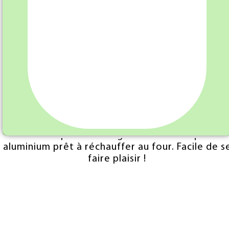
Liste des Allergènes : Gluten,
Voilà un plat tout prêt pour 1 personne. Une
délicieuse part de lasagne dans sa barquette
aluminium prêt à réchauffer au four. Facile de s
faire plaisir !