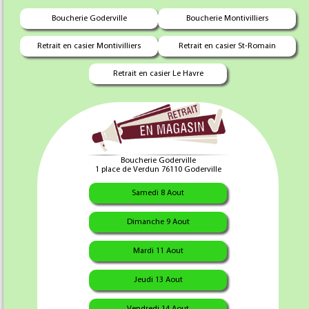
Boucherie Goderville
Boucherie Montivilliers
Retrait en casier Montivilliers
Retrait en casier St-Romain
Retrait en casier Le Havre
Porc Normand
"Florentin Emmental X 10"
Boucherie Goderville
Florentin Emmental X 10
13.00 €
1 place de Verdun 76110 Goderville
Samedi 8 Aout
Autres produits disponibles
Dimanche 9 Aout
Florantin X 4
5.95 €
Florentin EmmentalX 5
6.95 €
Mardi 11 Aout
Jeudi 13 Aout
Vendredi 14 Aout