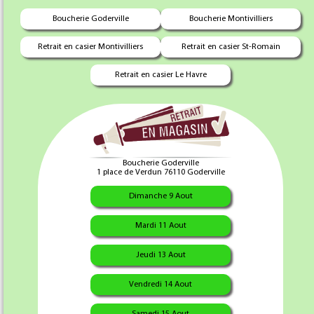
Boucherie Goderville
Boucherie Montivilliers
4.50 €
3.95 €
Retrait en casier Montivilliers
Retrait en casier St-Romain
Ajouter au panier
Ajouter au panier
Retrait en casier Le Havre
Boucherie Goderville
1 place de Verdun 76110 Goderville
Dimanche 9 Aout
Saucisson à l'ail
Roulade Pistache
Maison X 12 Tr
MaisonX 12Tr
Mardi 11 Aout
Jeudi 13 Aout
3.95 €
3.95 €
Vendredi 14 Aout
Samedi 15 Aout