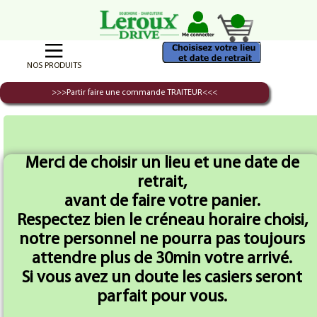
NOS PRODUITS
>>>Partir faire une commande TRAITEUR<<<
Regrouper les produits
Voir tous les
Accueil
Cochonaille
du meme type
produits
Merci de choisir un lieu et une date de
retrait,
avant de faire votre panier.
Respectez bien le créneau horaire choisi,
notre personnel ne pourra pas toujours
attendre plus de 30min votre arrivé.
ROSETTE X 12Tr
Chorizo X 12Tr
Si vous avez un doute les casiers seront
parfait pour vous.