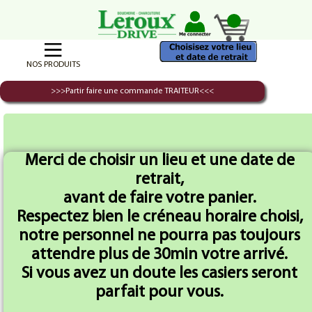
NOS PRODUITS
>>>Partir faire une commande TRAITEUR<<<
Prix Par 2
Regrouper les produits du
Voir tous les
Accueil
meme type
produits
Kilos
Merci de choisir un lieu et une date de
retrait,
avant de faire votre panier.
Respectez bien le créneau horaire choisi,
notre personnel ne pourra pas toujours
attendre plus de 30min votre arrivé.
Côte Porc/échine X 2
- 2 Rôti de Porc Filet
Si vous avez un doute les casiers seront
Kg
de 1Kg
parfait pour vous.