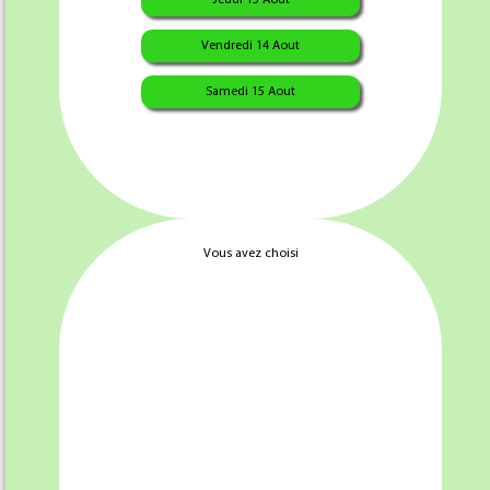
Ajouter au panier
Vendredi 14 Aout
Samedi 15 Aout
ACCUEIL
NOS PRODUITS
CATALOGUE
CONTACT
* CGV & mentions légales
Création
- Boucherie Leroux © 2008-2026
Vous avez choisi
jean.baptiste@jbadev.fr