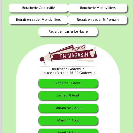
Boucherie Goderville
Boucherie Montivilliers
15.95 €
19.95 €
Retrait en casier Montivilliers
Retrait en casier St-Romain
Ajouter au panier
Ajouter au panier
Retrait en casier Le Havre
Boucherie Goderville
1 place de Verdun 76110 Goderville
Vendredi 7 Aout
Cuisse de Poulet avec
dos X 2 Kg
Samedi 8 Aout
Dimanche 9 Aout
11.95 €
Mardi 11 Aout
Jeudi 13 Aout