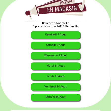
3.95 €
3.95 €
3.95 
uter au panier
Ajouter au panier
Ajouter au p
Boucherie Goderville
1 place de Verdun 76110 Goderville
Vendredi 7 Aout
Samedi 8 Aout
Dimanche 9 Aout
Mardi 11 Aout
cisson Sec
Saucisson Sec Chèvre
Saucisson Sec 
ette x1 pièce
x1 pièce
x1 pièce
Jeudi 13 Aout
Vendredi 14 Aout
3.95 €
3.95 €
3.95 
Samedi 15 Aout