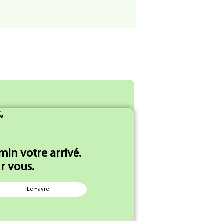
es produits
,
in votre arrivé.
r vous.
Sec
Saucisson Sec Bleu x1
Le Havre
pièce
pièce