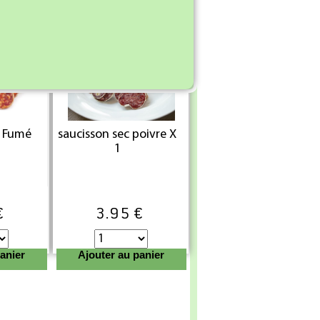
anier
Ajouter au panier
c Fumé
saucisson sec poivre X
1
€
3.95 €
anier
Ajouter au panier