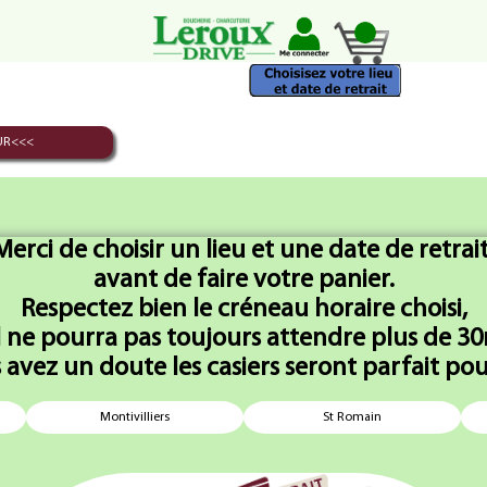
EUR<<<
Saucisson Sec
Regrouper les produits du meme type
Voir tous l
Merci de choisir un lieu et une date de retrait
avant de faire votre panier.
Respectez bien le créneau horaire choisi,
 ne pourra pas toujours attendre plus de 30m
s avez un doute les casiers seront parfait pou
son Sec Nature
Saucisson Sec St
Saucisson 
Montivilliers
St Romain
x1 pièce
Nectaire x1 pièce
BeauFort x1 