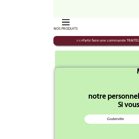
NOS PRODUITS
>>>Partir faire une commande TRAIT
Accueil
notre personnel
Si vou
Saucisson Sec herbes
Saucis
Goderville
X1